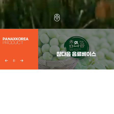
PANAXKOREA
PRODUCT
07
01
 원두커피
참다음 음료베이스